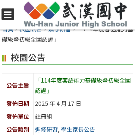
跳
至
選
主
首頁
>
校園公告
>
進修研習
>
「114年度客語能力基
單
要
礎級暨初級全國認證」
內
校園公告
容
區
「114年度客語能力基礎級暨初級全國
公告主旨
認證」
發佈日期
2025 年 4 月 17 日
發佈單位
註冊組
公告類別
進修研習
,
學生家長公告