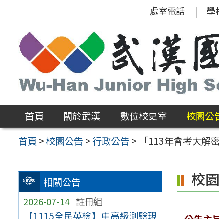
跳
處室電話
學
至
主
要
內
容
區
首頁
關於武漢
數位校史室
校園公
首頁
>
校園公告
>
行政公告
>
「113年會考大解密
校
相關公告
2026-07-14
註冊組
【1115全民英檢】中高級測驗現
公告主