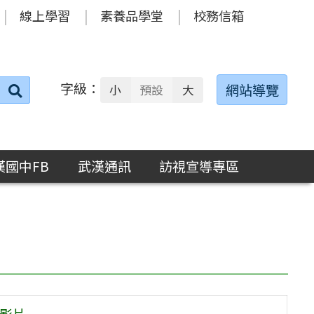
線上學習
素養品學堂
校務信箱
字級：
送出
網站導覽
小
預設
大
搜
尋：
漢國中FB
武漢通訊
訪視宣導專區
」影片