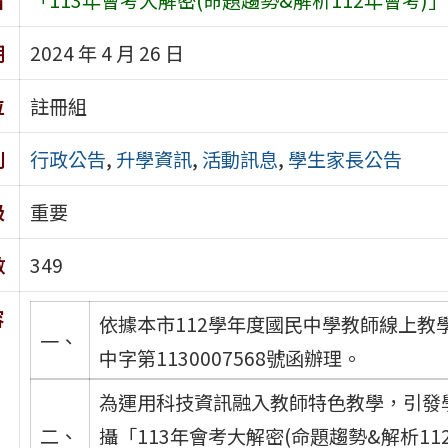
期
2024 年 4 月 26 日
位
註冊組
別
行政公告
,
升學資訊
,
活動訊息
,
學生家長公告
級
重要
數
349
容
依據本市112學年度國民中學教師線上教學
一、
中字第1130007568號函辦理。
為運用科技資訊融入教師特色教學，引發
二、
攝「113年會考大解密(命題趨勢&解析1