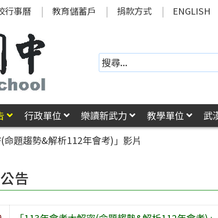
校行事曆
教育儲蓄戶
捐款方式
ENGLISH
告
行政單位
樂讀新武力
教學單位
武
(命題趨勢&解析112年會考)」影片
園公告
旨
「113年會考大解密(命題趨勢&解析112年會考)