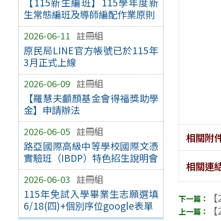
【115新生編班】115學年度新
生常態編班及導師編配作業原則
2026-06-11
註冊組
原民局LINE官方帳號已於115年
3月正式上線
2026-06-09
註冊組
【羅慧夫顱顏基金會得福獎助學
金】申請辦法
2026-06-05
註冊組
相關附
路亞國際高級中等學校國際文憑
實驗班（IBDP）特色招生說明會
相關連
2026-06-03
註冊組
115年免試入學畢業生志願選填
【2
6/18(四)+個別序位google表單
【2