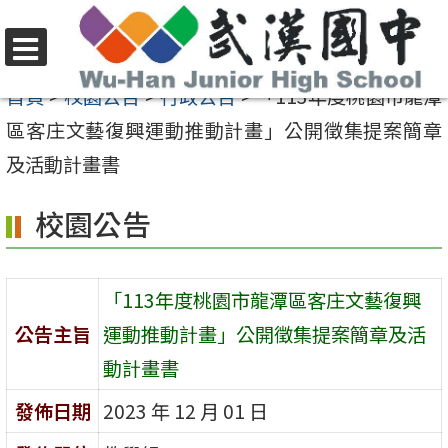
跳
至
選
主
首頁
>
校園公告
>
行政公告
>
「113年度桃園市龍潭
單
要
區客庄文藝復興運動推動計畫」公開徵集提案簡章
內
及活動計畫書
容
校園公告
區
「113年度桃園市龍潭區客庄文藝復興
公告主旨
運動推動計畫」公開徵集提案簡章及活
動計畫書
發佈日期
2023 年 12 月 01 日