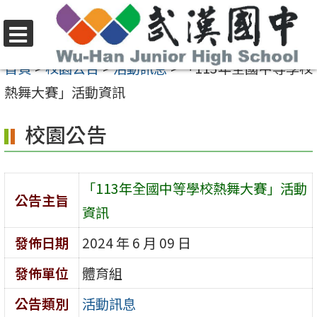
跳
至
選
主
首頁
>
校園公告
>
活動訊息
>
「113年全國中等學校
單
要
熱舞大賽」活動資訊
內
校園公告
容
區
「113年全國中等學校熱舞大賽」活動
公告主旨
資訊
發佈日期
2024 年 6 月 09 日
發佈單位
體育組
公告類別
活動訊息