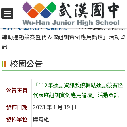
跳
至
選
主
首頁
>
校園公告
>
活動訊息
>
「112年運動資訊系統
單
要
輔助運動競賽暨代表隊組訓實例應用論壇」活動資
內
訊
容
校園公告
區
「112年運動資訊系統輔助運動競賽暨
公告主旨
代表隊組訓實例應用論壇」活動資訊
發佈日期
2023 年 1 月 19 日
發佈單位
體育組