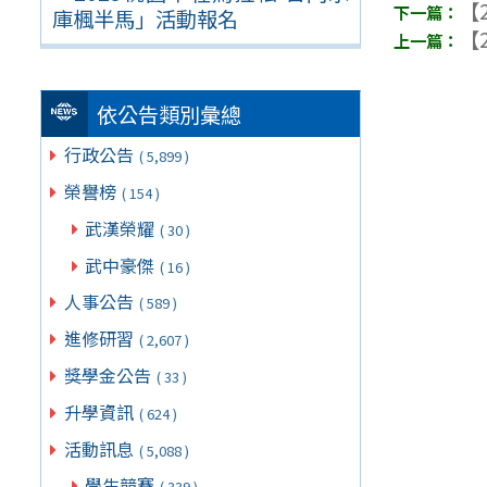
【2
庫楓半馬」活動報名
【2
依公告類別彙總
行政公告
( 5,899 )
榮譽榜
( 154 )
武漢榮耀
( 30 )
武中豪傑
( 16 )
人事公告
( 589 )
進修研習
( 2,607 )
獎學金公告
( 33 )
升學資訊
( 624 )
活動訊息
( 5,088 )
學生競賽
( 339 )