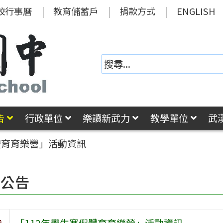
校行事曆
教育儲蓄戶
捐款方式
ENGLISH
告
行政單位
樂讀新武力
教學單位
武
體育育樂營」活動資訊
園公告
旨
「112年學生寒假體育育樂營」活動資訊