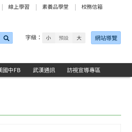
線上學習
素養品學堂
校務信箱
字級：
送出
網站導覽
小
預設
大
搜
尋：
漢國中FB
武漢通訊
訪視宣導專區