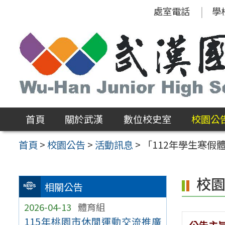
跳
處室電話
學
至
主
要
內
容
區
首頁
關於武漢
數位校史室
校園公
首頁
>
校園公告
>
活動訊息
>
「112年學生寒假
校
相關公告
2026-04-13
體育組
115年桃園市休閒運動交流推廣
公告主