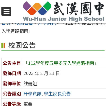
跳
至
選
主
首頁
>
校園公告
>
升學資訊
>
「112學年度五專多元
單
要
入學進路指南」
內
校園公告
容
區
公告主旨
「112學年度五專多元入學進路指南」
發佈日期
2023 年 2 月 21 日
發佈單位
註冊組
公告類別
升學資訊
,
學生家長公告
公告等級
重要