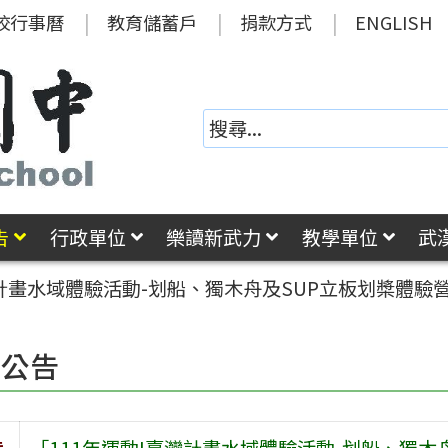
校行事曆
教育儲蓄戶
捐款方式
ENGLISH
告
行政單位
樂讀新武力
教學單位
武
灣計畫水域體驗活動-划船、獨木舟及SUP立板划槳體驗
園公告
旨
「111年運動I臺灣計畫水域體驗活動-划船、獨木