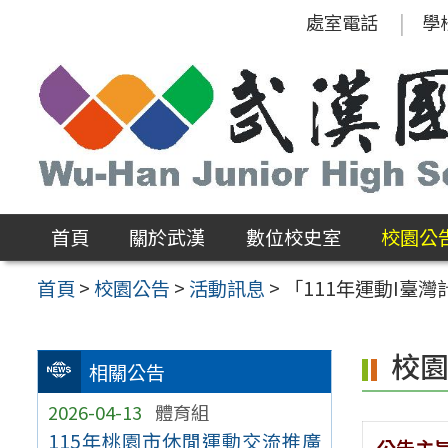
跳
處室電話
學
至
主
要
內
容
區
首頁
關於武漢
數位校史室
校園公
首頁
>
校園公告
>
活動訊息
>
「111年運動I臺
校
相關公告
2026-04-13
體育組
115年桃園市休閒運動交流推廣
公告主