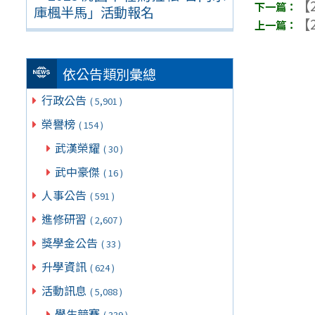
【2
庫楓半馬」活動報名
【2
依公告類別彙總
行政公告
( 5,901 )
榮譽榜
( 154 )
武漢榮耀
( 30 )
武中豪傑
( 16 )
人事公告
( 591 )
進修研習
( 2,607 )
獎學金公告
( 33 )
升學資訊
( 624 )
活動訊息
( 5,088 )
學生競賽
( 339 )