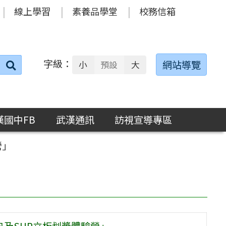
線上學習
素養品學堂
校務信箱
字級：
送出
網站導覽
小
預設
大
搜
尋：
漢國中FB
武漢通訊
訪視宣導專區
營」
舟及SUP立板划槳體驗營」