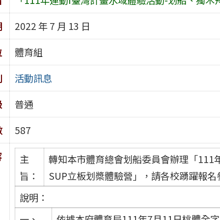
期
2022 年 7 月 13 日
位
體育組
別
活動訊息
級
普通
數
587
容
主
轉知本市體育總會划船委員會辦理「111
旨：
SUP立板划槳體驗營」，請各校踴躍報名
說明：
一、
依據本府體育局111年7月11日桃體全字第