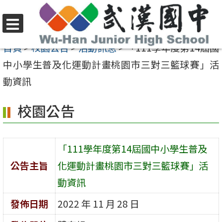
跳
至
選
主
首頁
>
校園公告
>
活動訊息
>
「111學年度第14屆國
單
要
中小學生普及化運動計畫桃園市三對三籃球賽」活
內
動資訊
容
校園公告
區
「111學年度第14屆國中小學生普及
公告主旨
化運動計畫桃園市三對三籃球賽」活
動資訊
發佈日期
2022 年 11 月 28 日