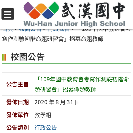
跳
至
選
主
首頁
>
校園公告
>
行政公告
>
「109年國中教育會考
單
要
寫作測驗初階命題研習會」招募命題教師
內
校園公告
容
區
「109年國中教育會考寫作測驗初階命
公告主旨
題研習會」招募命題教師
發佈日期
2020 年 8 月 31 日
發佈單位
教學組
公告類別
行政公告