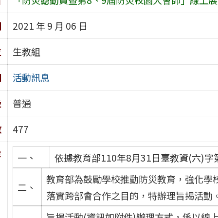
期
2021 年 9 月 06 日
位
生教組
別
活動訊息
級
普通
數
477
容
一、
依據教育部110年8月31日臺教資(六)字第
教育部為鼓勵學校推動防災教育，強化學
二、
落實跨部會合作之目的，特辦理旨揭活動
旨揭活動(資訊如附件)辦理方式，係以線