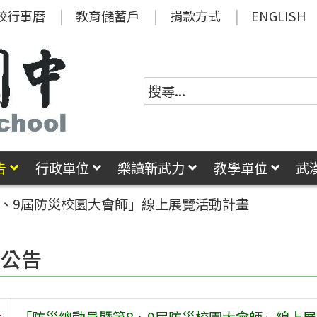
校行事曆
教育儲蓄戶
捐款方式
ENGLISH
告
行政單位
樂讀新武力
教學單位
武
8、9屆防災校園大會師」線上展覽活動計畫
園公告
旨
「防災總動員暨第8、9屆防災校園大會師」線上