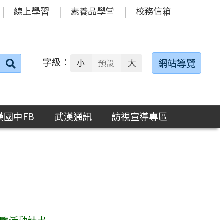
線上學習
素養品學堂
校務信箱
字級：
送出
網站導覽
小
預設
大
搜
尋：
漢國中FB
武漢通訊
訪視宣導專區
展覽活動計畫