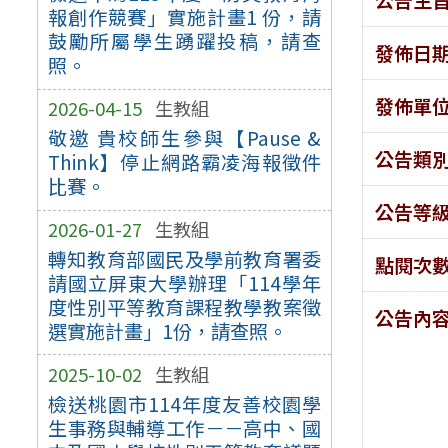
報創作競賽」實施計畫1 份，請
鼓勵所屬學生踴躍投稿，請查
發佈日
照。
發佈單
2026-04-15
生教組
敬邀 貴校師生參與【Pause &
公告類
Think】停止網路霸凌海報徵件
比賽。
公告等
2026-01-27
生教組
轉知教育部國民及學前教育署委
點閱次
請國立屏東大學辦理「114學年
度性別平等教育課程教學教案徵
公告內
選實施計畫」1份，請查照。
2025-10-02
生教組
檢送桃園市114年度友善校園學
生事務與輔導工作－－高中、國