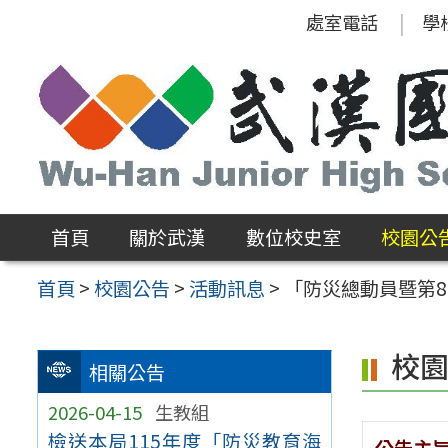
跳
處室電話
學
至
主
要
內
容
區
首頁
關於武漢
數位校史室
校園公
首頁
>
校園公告
>
活動訊息
>
「防災總動員暨第
校
相關公告
2026-04-15
生教組
檢送本局115年度「防災教育海
公告主