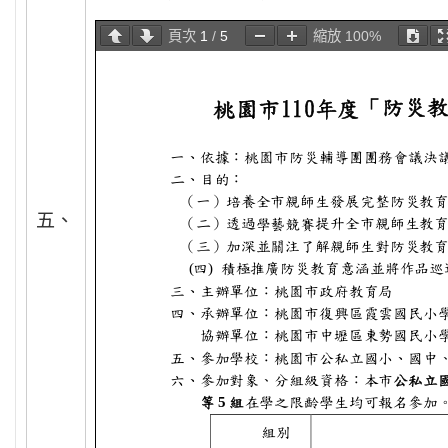
頁次
1
/
5
縮放
100%
五、