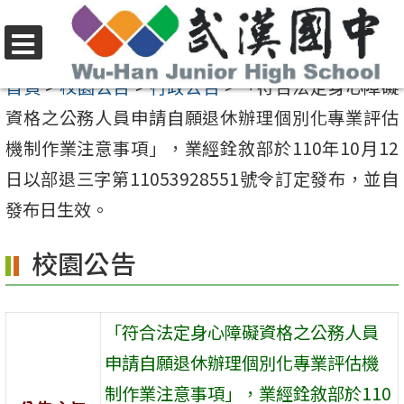
跳
至
選
主
首頁
>
校園公告
>
行政公告
>
「符合法定身心障礙
單
要
資格之公務人員申請自願退休辦理個別化專業評估
內
機制作業注意事項」，業經銓敘部於110年10月12
容
日以部退三字第11053928551號令訂定發布，並自
區
發布日生效。
校園公告
「符合法定身心障礙資格之公務人員
申請自願退休辦理個別化專業評估機
制作業注意事項」，業經銓敘部於110