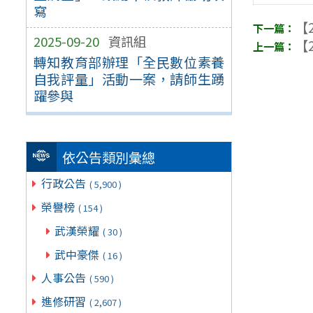
寫
【2
2025-09-20
資訊組
【2
轉知教育部辦理「全民數位素養
自我評量」活動一案，請師生踴
躍參與
依公告類別彙總
行政公告
( 5,900 )
榮譽榜
( 154 )
武漢榮耀
( 30 )
武中豪傑
( 16 )
人事公告
( 590 )
進修研習
( 2,607 )