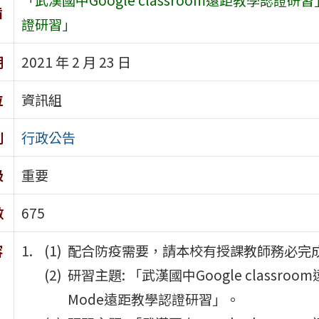
旨
證研習」
期
2021 年 2 月 23 日
位
資訊組
別
行政公告
級
重要
數
675
容
配合防疫需要，請本校有授課教師務必完
研習主題: 「武漢國中Google class
Mode遠距教學認證研習」。