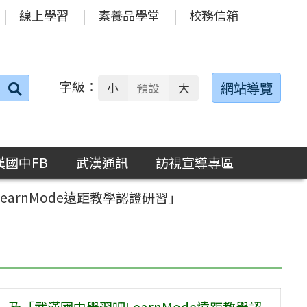
線上學習
素養品學堂
校務信箱
字級：
送出
網站導覽
小
預設
大
搜
尋：
漢國中FB
武漢通訊
訪視宣導專區
LearnMode遠距教學認證研習」
研習」及「武漢國中學習吧LearnMode遠距教學認