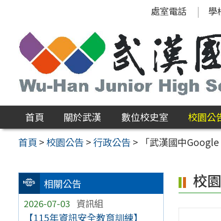
跳
處室電話
學
至
主
要
內
容
區
首頁
關於武漢
數位校史室
校園公
首頁
>
校園公告
>
行政公告
>
「武漢國中Googl
校
相關公告
2026-07-03
資訊組
【115年資訊安全教育訓練】