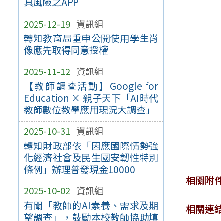
具風險之APP
2025-12-19
資訊組
轉知教育局重申公開使用學生肖
像應先取得同意授權
2025-11-12
資訊組
【教師調查活動】Google for
Education × 親子天下「AI時代
教師數位教學應用現況大調查」
2025-10-31
資訊組
轉知財政部依「因應國際情勢強
化經濟社會及民生國安韌性特別
條例」辦理普發現金10000
相關附
2025-10-02
資訊組
有關「教師的AI素養、需求及期
相關連
望調查」，鼓勵本校教師協助填