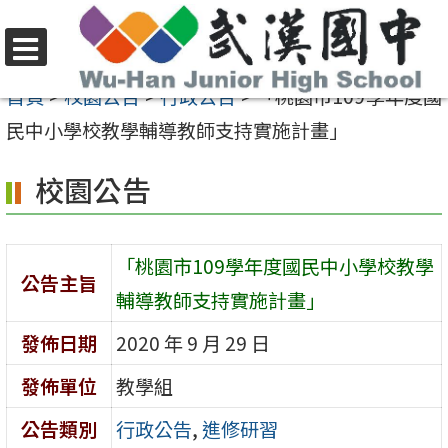
跳
至
選
主
首頁
>
校園公告
>
行政公告
>
「桃園市109學年度國
單
要
民中小學校教學輔導教師支持實施計畫」
內
校園公告
容
區
「桃園市109學年度國民中小學校教學
公告主旨
輔導教師支持實施計畫」
發佈日期
2020 年 9 月 29 日
發佈單位
教學組
公告類別
行政公告
,
進修研習