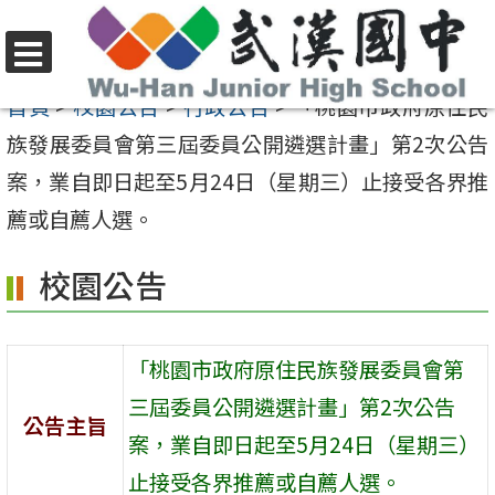
跳
至
選
主
首頁
>
校園公告
>
行政公告
>
「桃園市政府原住民
單
要
族發展委員會第三屆委員公開遴選計畫」第2次公告
內
案，業自即日起至5月24日（星期三）止接受各界推
容
薦或自薦人選。
區
校園公告
「桃園市政府原住民族發展委員會第
三屆委員公開遴選計畫」第2次公告
公告主旨
案，業自即日起至5月24日（星期三）
止接受各界推薦或自薦人選。