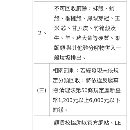
不可回收廚餘：蚌殼、蚵
殼、榴槤殼、鳳梨芽冠、玉
米 芯、甘蔗皮、竹筍殼及
２、
牛、羊、豬大骨等硬質、柔
韌類 與其他難分解物併入一
般垃圾排出。
相關罰則：若經發現未依規
定分類回收，將依違反廢棄
(三)
物 清理法第50條規定處新臺
幣1,200元以上6,000元以下
罰鍰。
請貴校協助以官方網站、LE