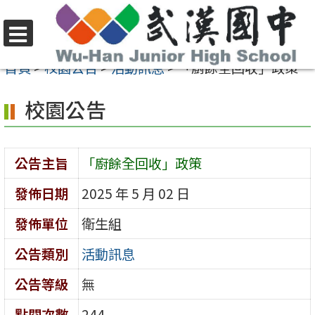
跳
至
選
主
首頁
>
校園公告
>
活動訊息
>
「廚餘全回收」政策
單
要
校園公告
內
容
區
公告主旨
「廚餘全回收」政策
發佈日期
2025 年 5 月 02 日
發佈單位
衛生組
公告類別
活動訊息
公告等級
無
點閱次數
244