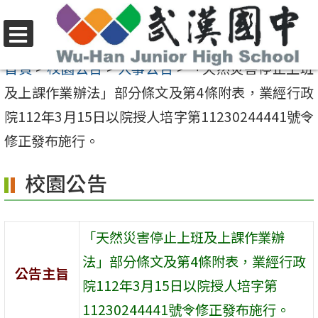
跳
至
選
主
首頁
>
校園公告
>
人事公告
>
「天然災害停止上班
單
要
及上課作業辦法」部分條文及第4條附表，業經行政
內
院112年3月15日以院授人培字第11230244441號令
容
修正發布施行。
區
校園公告
「天然災害停止上班及上課作業辦
法」部分條文及第4條附表，業經行政
公告主旨
院112年3月15日以院授人培字第
11230244441號令修正發布施行。