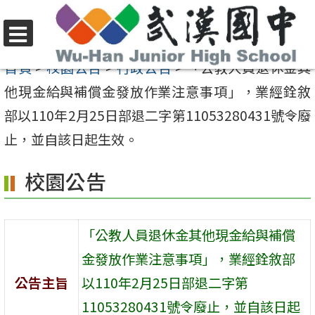
跳
至
選
主
首頁
>
校園公告
>
行政公告
>
「公教人員退休金其
單
要
他現金給與補償金發放作業注意事項」，業經銓敘
內
部以110年2月25日部退二字第11053280431號令廢
容
止，並自該日起生效。
區
校園公告
「公教人員退休金其他現金給與補償
金發放作業注意事項」，業經銓敘部
公告主旨
以110年2月25日部退二字第
11053280431號令廢止，並自該日起