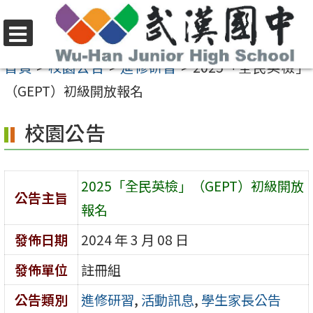
跳
至
選
主
首頁
>
校園公告
>
進修研習
>
2025「全民英檢」
單
要
（GEPT）初級開放報名
內
校園公告
容
區
2025「全民英檢」（GEPT）初級開放
公告主旨
報名
發佈日期
2024 年 3 月 08 日
發佈單位
註冊組
公告類別
進修研習
,
活動訊息
,
學生家長公告