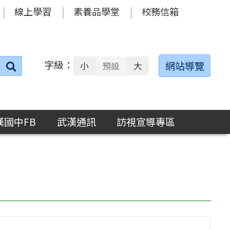
線上學習
素養品學堂
校務信箱
字級：
送出
網站導覽
小
預設
大
搜
尋：
漢國中FB
武漢通訊
訪視宣導專區