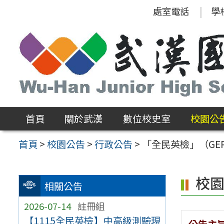
跳
處室電話
學
至
主
要
內
容
區
首頁
關於武漢
數位校史室
校園公
首頁
>
校園公告
>
行政公告
>
「全民英檢」（GE
校
相關公告
2026-07-14
註冊組
【1115全民英檢】中高級測驗現
公告主