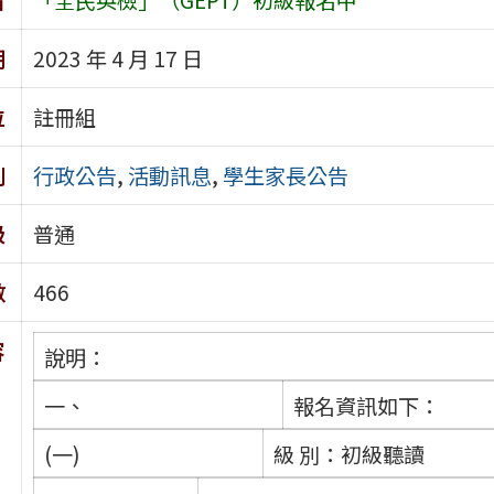
期
2023 年 4 月 17 日
位
註冊組
別
行政公告
,
活動訊息
,
學生家長公告
級
普通
數
466
容
說明：
一、
報名資訊如下：
(一)
級 別：初級聽讀