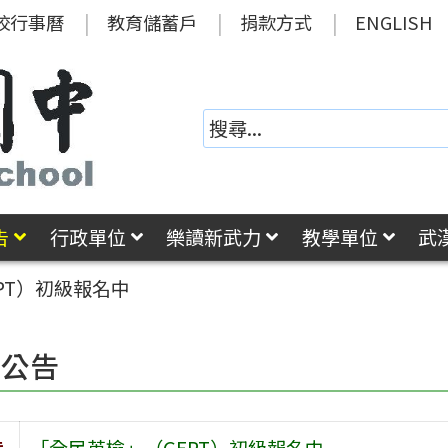
校行事曆
教育儲蓄戶
捐款方式
ENGLISH
告
行政單位
樂讀新武力
教學單位
武
PT）初級報名中
園公告
旨
「全民英檢」（GEPT）初級報名中