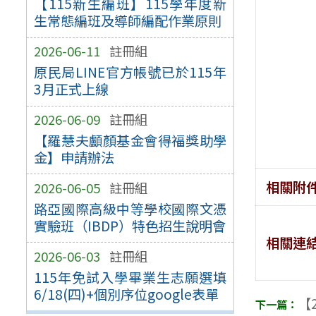
【115新生編班】115學年度新
生常態編班及導師編配作業原則
2026-06-11
註冊組
原民局LINE官方帳號已於115年
3月正式上線
2026-06-09
註冊組
【羅慧夫顱顏基金會得福獎助學
金】申請辦法
相關附
2026-06-05
註冊組
路亞國際高級中等學校國際文憑
實驗班（IBDP）特色招生說明會
相關連
2026-06-03
註冊組
115年免試入學畢業生志願選填
6/18(四)+個別序位google表單
【2