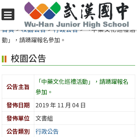
跳
至
選
主
首頁
>
校園公告
>
行政公告
>
「中藥文化巡禮活
單
要
動」，請踴躍報名參加。
內
校園公告
容
區
「中藥文化巡禮活動」，請踴躍報名
公告主旨
參加。
發佈日期
2019 年 11 月 04 日
發佈單位
文書組
公告類別
行政公告