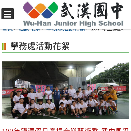
跳
至
選
主
首頁
>
活動花絮
>
學務處活動花絮
>
107 新生訓練
單
要
學務處活動花絮
內
容
區
109年龍潭假日廣場音樂藝術季-武中風采