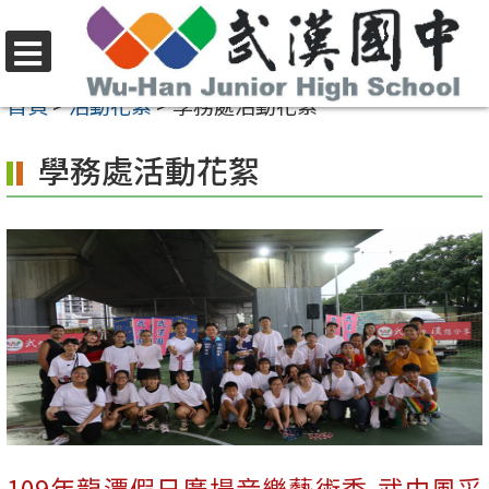
跳
至
選
主
首頁
>
活動花絮
>
學務處活動花絮
單
要
學務處活動花絮
內
容
區
109年龍潭假日廣場音樂藝術季-武中風采