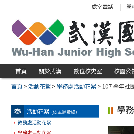
跳
處室電話
學
至
主
要
內
容
區
首頁
關於武漢
數位校史室
校園公
首頁
>
活動花絮
>
學務處活動花絮
>
107 學年
學
活動花絮
(依主題彙總)
教務處活動花絮
學務處活動花絮