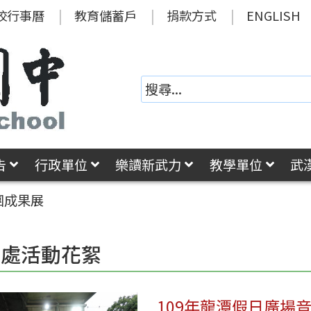
校行事曆
教育儲蓄戶
捐款方式
ENGLISH
告
行政單位
樂讀新武力
教學單位
武
社團成果展
務處活動花絮
109年龍潭假日廣場