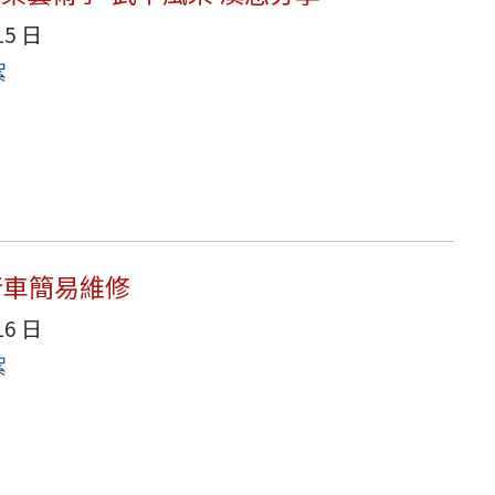
15 日
絮
行車簡易維修
16 日
絮