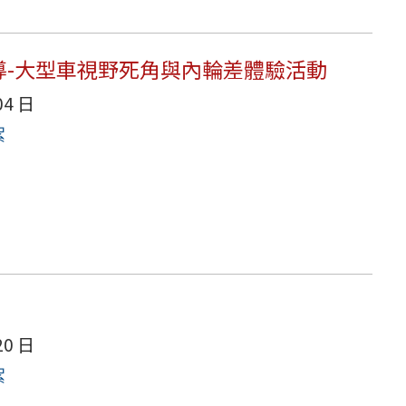
導-大型車視野死角與內輪差體驗活動
04 日
絮
20 日
絮