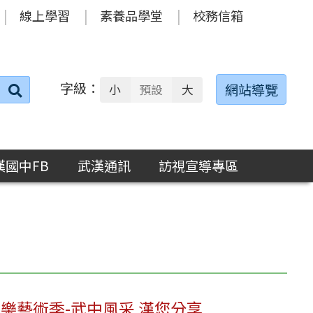
線上學習
素養品學堂
校務信箱
字級：
送出
網站導覽
小
預設
大
搜
尋：
漢國中FB
武漢通訊
訪視宣導專區
音樂藝術季-武中風采 漢您分享