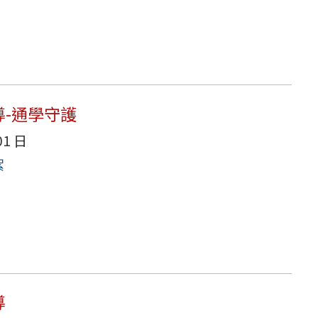
-通學守護
01 日
絮
導