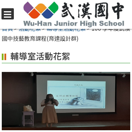
跳
至
選
主
首頁
>
活動花絮
>
輔導室活動花絮
>
106 學年度武漢
單
要
國中技藝教育課程(育達設計群)
內
輔導室活動花絮
容
區