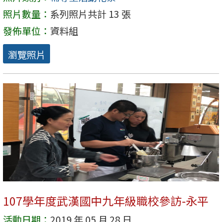
照片數量：
系列照片共計 13 張
發佈單位：
資料組
瀏覽照片
107學年度武漢國中九年級職校參訪-永平
活動日期：
2019 年 05 月 28 日