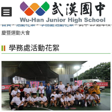
跳
至
選
主
首頁
>
活動花絮
>
學務處活動花絮
>
武中 13 週年校
單
要
慶暨運動大會
內
學務處活動花絮
容
區