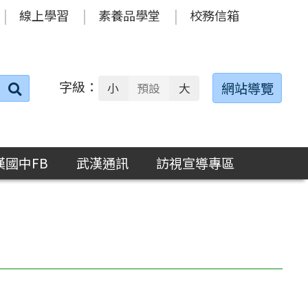
線上學習
素養品學堂
校務信箱
字級：
送出
網站導覽
小
預設
大
搜
尋：
漢國中FB
武漢通訊
訪視宣導專區