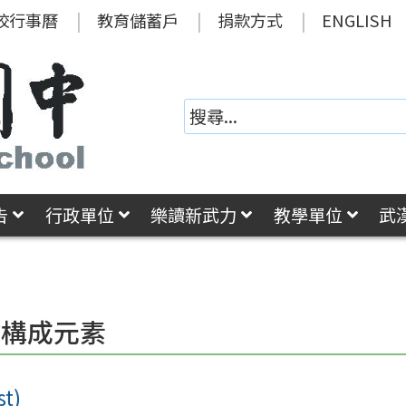
校行事曆
教育儲蓄戶
捐款方式
ENGLISH
告
行政單位
樂讀新武力
教學單位
武
站構成元素
t)