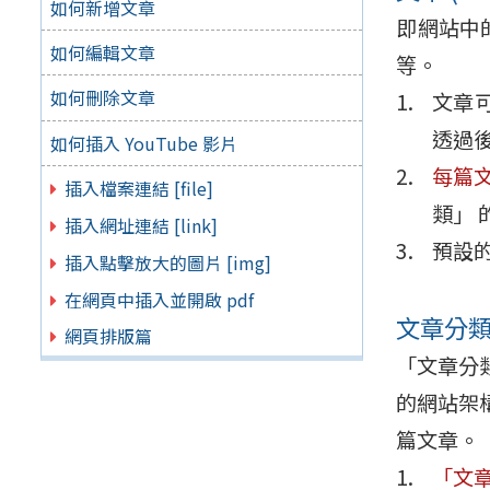
如何新增文章
即網站中
如何編輯文章
等。
如何刪除文章
文章可
透過
如何插入 YouTube 影片
每篇
插入檔案連結 [file]
類」
插入網址連結 [link]
預設
插入點擊放大的圖片 [img]
在網頁中插入並開啟 pdf
文章分類 (
網頁排版篇
「文章分
的網站架
篇文章。
「文