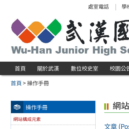
跳
處室電話
學
至
主
要
內
容
區
首頁
關於武漢
數位校史室
校園公
首頁
>
操作手冊
網
操作手冊
網站構成元素
文章 (Pos