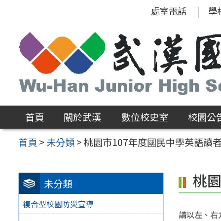
跳
處室電話
學
至
主
要
內
容
區
首頁
關於武漢
數位校史室
校園公
首頁
>
未分類
>
桃園市107年度國民中學英語讀
桃園
未分類
複合型校園防災宣導
請以左、右