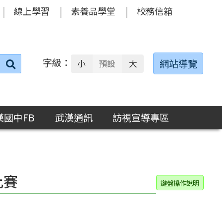
線上學習
素養品學堂
校務信箱
字級：
送出
網站導覽
小
預設
大
搜
尋：
漢國中FB
武漢通訊
訪視宣導專區
比賽
鍵盤操作說明