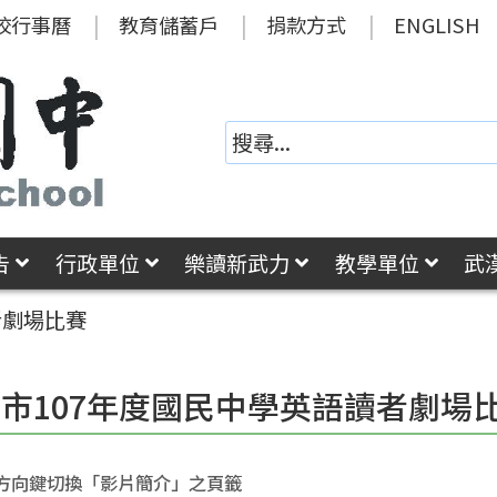
校行事曆
教育儲蓄戶
捐款方式
ENGLISH
告
行政單位
樂讀新武力
教學單位
武
者劇場比賽
市107年度國民中學英語讀者劇場
方向鍵切換「影片簡介」之頁籤