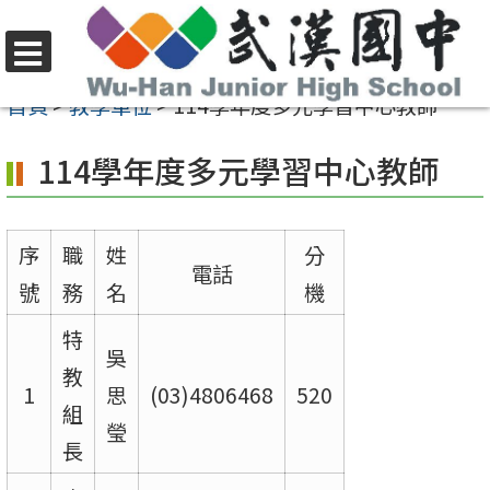
跳
至
選
主
首頁
>
教學單位
>
114學年度多元學習中心教師
單
要
114學年度多元學習中心教師
內
容
區
序
職
姓
分
電話
號
務
名
機
特
吳
教
1
思
(03)4806468
520
組
瑩
長