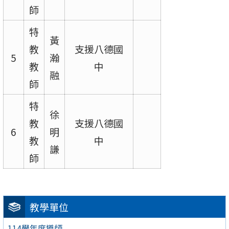
師
特
黃
教
支援八德國
5
瀚
教
中
融
師
特
徐
教
支援八德國
6
明
教
中
謙
師
教學單位
114學年度導師