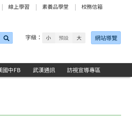
線上學習
素養品學堂
校務信箱
字級：
送出
網站導覽
小
預設
大
搜
尋：
漢國中FB
武漢通訊
訪視宣導專區