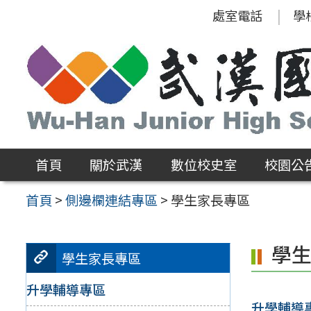
跳
處室電話
學
至
主
要
內
容
區
首頁
關於武漢
數位校史室
校園公
首頁
>
側邊欄連結專區
>
學生家長專區
學
學生家長專區
升學輔導專區
升學輔導