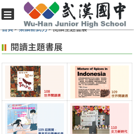
跳
至
選
主
首頁
>
樂讀新武力
>
閱讀主題書展
單
要
閱讀主題書展
內
容
區