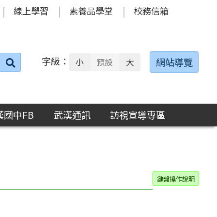
線上學習
素養品學堂
校務信箱
字級：
送出
網站導覽
小
預設
大
搜
尋：
漢國中FB
武漢通訊
訪視宣導專區
鍵盤操作說明