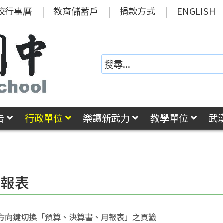
校行事曆
教育儲蓄戶
捐款方式
ENGLISH
告
行政單位
樂讀新武力
教學單位
武
務報表
方向鍵切換「預算、決算書、月報表」之頁籤