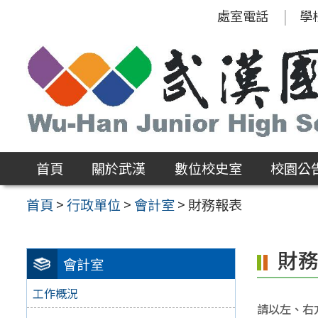
跳
處室電話
學
至
主
要
內
容
區
首頁
關於武漢
數位校史室
校園公
首頁
>
行政單位
>
會計室
>
財務報表
財
會計室
工作概況
請以左、右