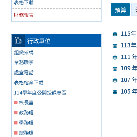
表格下載
預算
財務報表
115
行政單位
113
組織架構
111
業務職掌
109
處室電話
107
表格檔案下載
105
114學年度公開授課專區
校長室
教務處
學務處
總務處