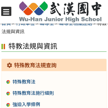
跳
至
選
主
首頁
>
行政單位
>
輔導室
>
輔導室相關連結
>
特教
單
要
法規與資訊
內
特教法規與資訊
容
區
特殊教育法規查詢
特殊教育法
特殊教育法施行細則
強迫入學條例