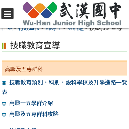
跳
至
選
主
首頁
>
行政單位
>
輔導室
>
資料組
>
技職教育宣導
單
要
技職教育宣導
內
容
區
高職及五專群科
技職教育類別、科別、設科學校及升學進路一覽
表
高職十五學群介紹
高職及五專群科攻略