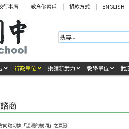
校行事曆
教育儲蓄戶
捐款方式
ENGLISH
告
行政單位
樂讀新武力
教學單位
武
導諮商
方向鍵切換「溫暖的樹洞」之頁籤