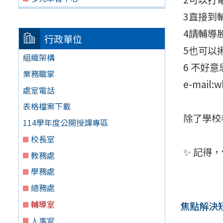
3️直接
4️請輔
行政單位
5️也可
組織架構
6 不好
業務職掌
e-mail:
處室電話
表格檔案下載
除了學校
114學年度公開授課專區
校長室
✨ 記得
教務處
學務處
總務處
輔導室
焦點解決
人事室