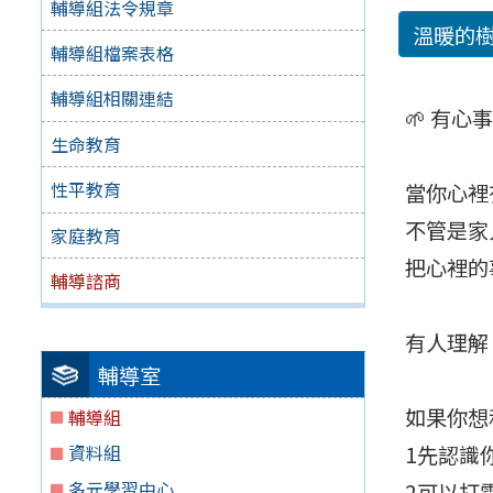
輔導組法令規章
溫暖的
輔導組檔案表格
輔導組相關連結
🌱 有
生命教育
性平教育
當你心裡
不管是家
家庭教育
把心裡的
輔導諮商
有人理解
輔導室
如果你想
輔導組
1️先認
資料組
多元學習中心
2️可以打電