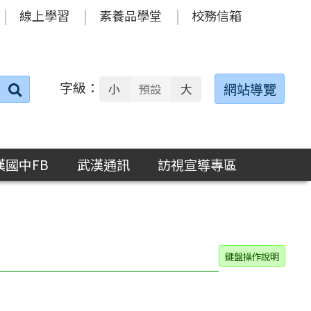
線上學習
素養品學堂
校務信箱
字級：
送出
網站導覽
小
預設
大
搜
尋：
漢國中FB
武漢通訊
訪視宣導專區
鍵盤操作說明