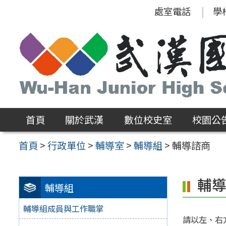
跳
處室電話
學
至
主
要
內
容
區
首頁
關於武漢
數位校史室
校園公
首頁
>
行政單位
>
輔導室
>
輔導組
>
輔導諮商
輔
輔導組
輔導組成員與工作職掌
請以左、右