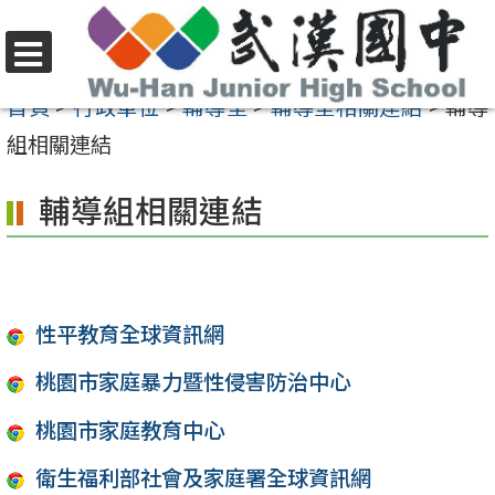
跳
至
選
主
首頁
>
行政單位
>
輔導室
>
輔導室相關連結
>
輔導
單
要
組相關連結
內
輔導組相關連結
容
區
性平教育全球資訊網
桃園市家庭暴力暨性侵害防治中心
桃園市家庭教育中心
衛生福利部社會及家庭署全球資訊網