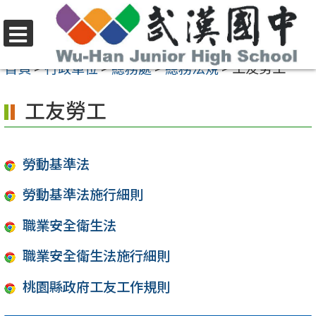
跳
至
選
主
首頁
>
行政單位
>
總務處
>
總務法規
>
工友勞工
單
要
工友勞工
內
容
區
勞動基準法
勞動基準法施行細則
職業安全衛生法
職業安全衛生法施行細則
桃園縣政府工友工作規則