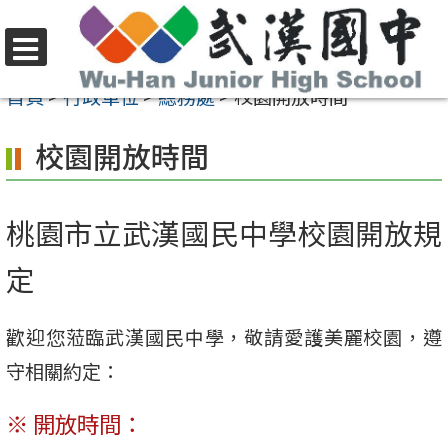
跳
至
選
主
首頁
>
行政單位
>
總務處
>
校園開放時間
單
要
校園開放時間
內
容
區
桃園市立武漢國民中學校園開放規
定
歡迎您蒞臨武漢國民中學，敬請愛護美麗校園，遵
守相關約定：
※ 開放時間：