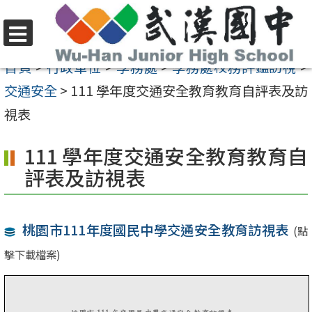
跳
至
選
主
首頁
>
行政單位
>
學務處
>
學務處校務評鑑訪視
>
單
要
交通安全
>
111 學年度交通安全教育教育自評表及訪
內
視表
容
111 學年度交通安全教育教育自
區
評表及訪視表
桃園市111年度國民中學交通安全教育訪視表
(點
擊下載檔案)