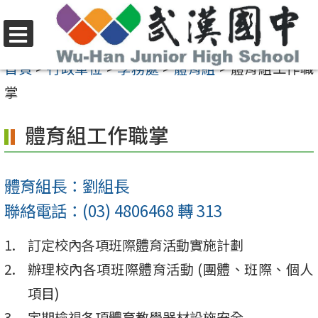
跳
至
選
主
首頁
>
行政單位
>
學務處
>
體育組
>
體育組工作職
單
要
掌
內
體育組工作職掌
容
區
體育組長：劉組長
聯絡電話：(03) 4806468 轉 313
訂定校內各項班際體育活動實施計劃
辦理校內各項班際體育活動 (團體、班際、個人
項目)
定期檢視各項體育教學器材設施安全