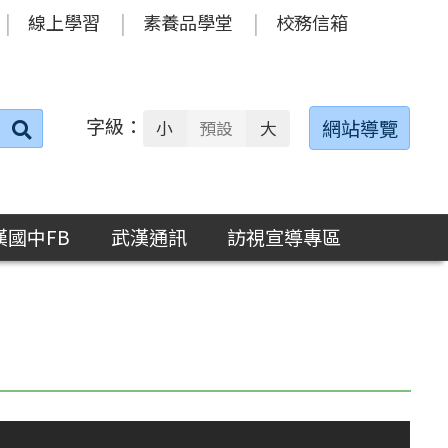
線上學習
素養品學堂
校務信箱
字級：
送出
網站導覽
小
預設
大
搜
尋：
漢國中FB
武漢通訊
訪視宣導專區