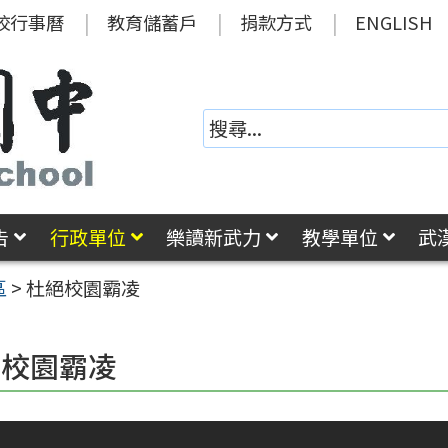
校行事曆
教育儲蓄戶
捐款方式
ENGLISH
告
行政單位
樂讀新武力
教學單位
武
區
>
杜絕校園霸凌
絕校園霸凌