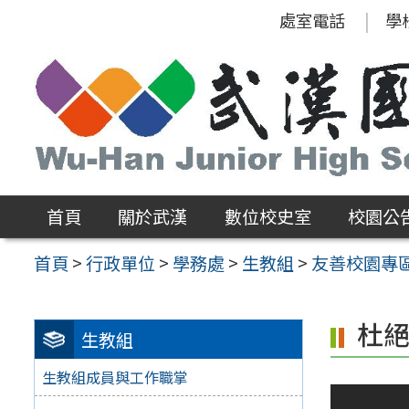
跳
處室電話
學
至
主
要
內
容
區
首頁
關於武漢
數位校史室
校園公
首頁
>
行政單位
>
學務處
>
生教組
>
友善校園專
杜
生教組
生教組成員與工作職掌