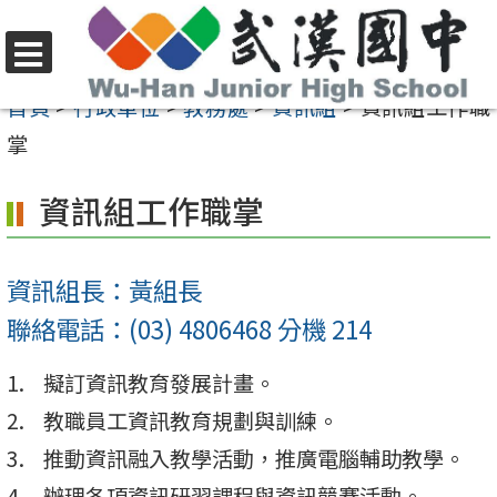
跳
至
選
主
首頁
>
行政單位
>
教務處
>
資訊組
>
資訊組工作職
單
要
掌
內
資訊組工作職掌
容
區
資訊組長：黃組長
聯絡電話：(03) 4806468 分機 214
擬訂資訊教育發展計畫。
教職員工資訊教育規劃與訓練。
推動資訊融入教學活動，推廣電腦輔助教學。
辦理各項資訊研習課程與資訊競賽活動。