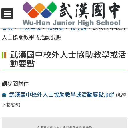
跳
至
選
主
首頁
>
行政單位
>
教務處
>
教學組
>
武漢國中校外
單
要
人士協助教學或活動要點
內
武漢國中校外人士協助教學或活
容
動要點
區
請參閱附件
武漢國中校外人士協助教學或活動要點.pdf
(點擊
下載檔案)