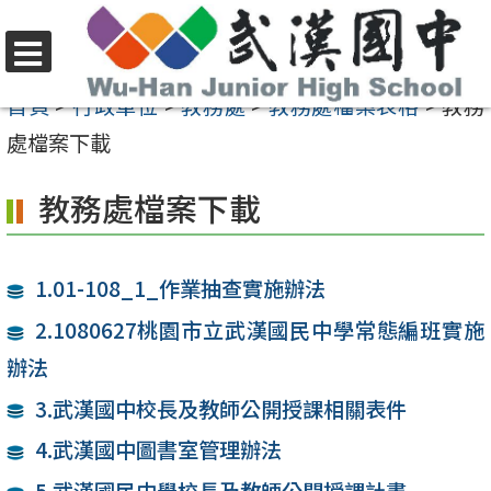
跳
至
選
主
首頁
>
行政單位
>
教務處
>
教務處檔案表格
>
教務
單
要
處檔案下載
內
教務處檔案下載
容
區
1.01-108_1_作業抽查實施辦法
2.1080627桃園市立武漢國民中學常態編班實施
辦法
3.武漢國中校長及教師公開授課相關表件
4.武漢國中圖書室管理辦法