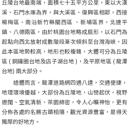
丘陵台地最南端，面積七十五平方公里，東以大漢
溪、石門水庫為界，與大溪區、復興區相鄰，西接
楊梅區、南沿新竹縣關西區 、新埔區界，北連平
鎮、八德兩區，由於桃園台地略成扇形，以石門為
起點向西北放射成數階段漸次傾斜至台灣海峽，因
此本區地勢較高，地形也較複雜，大體可分為丘陵
區 ( 銅鑼圈台地及店子湖台地 )，及平原地區 ( 龍潭
台地) 兩大部分。
總體而言，龍潭道路網四通八達，交通便捷，
地理環境優越，大部份為丘陵地，山巒起伏，視野
遼闊、空氣清新、茶園綿密，令人心曠神怡，更有
分佈各處的名勝古蹟相隨，觀光資源豐富，是得天
獨厚的好地方。