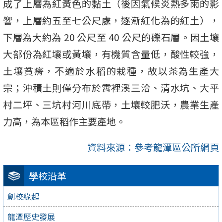
成了上層為紅黃色的黏土（後因氣候炎熱多雨的影
響，上層約五至七公尺處，逐漸紅化為的紅土），
下層為大約為 20 公尺至 40 公尺的礫石層。因土壤
大部份為紅壤或黃壤，有機質含量低，酸性較強，
土壤貧瘠，不適於水稻的栽種，故以茶為生產大
宗；沖積土則僅分布於霄裡溪三洽、清水坑、大平
村二坪、三坑村河川底帶，土壤較肥沃，農業生產
力高，為本區稻作主要產地。
資料來源：參考龍潭區公所網頁
學校沿革
創校緣起
龍潭歷史發展