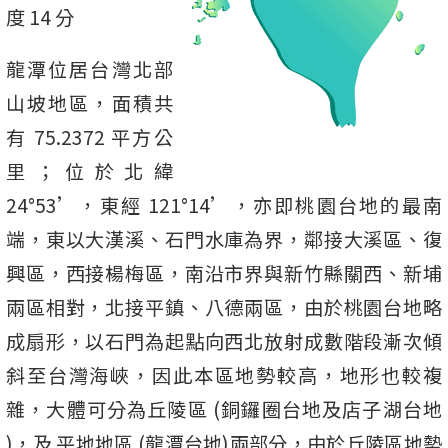
度 14 分
龍潭位居台灣北部
山坡地區，面積共
有 75.2372 平方公
里；位於北緯
24°53’，東經 121°14’，亦即桃園台地的最南
端，東以大漢溪、石門水庫為界，鄰接大溪區、復
興區，西接楊梅區，南沿市界與新竹縣關西、新埔
兩區相對，北接平鎮、八德兩區，由於桃園台地略
成扇形，以石門為起點向西北放射成數階段漸次傾
斜至台灣海峽，因此本區地勢較高，地形也較複
雜，大體可分為丘陵區 (銅鑼圈台地及店子湖台地
)，及 平地地區 (龍潭台地)兩部分，由於丘陵區地勢