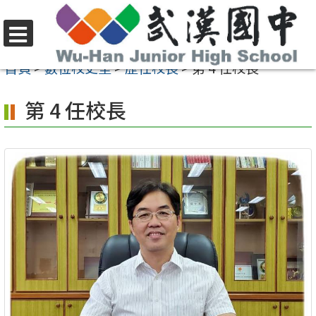
跳
至
選
主
首頁
>
數位校史室
>
歷任校長
>
第 4 任校長
單
要
第 4 任校長
內
容
區