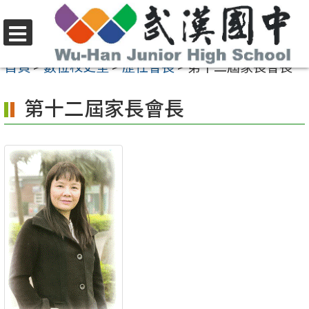
跳
至
選
主
首頁
>
數位校史室
>
歷任會長
>
第十二屆家長會長
單
要
第十二屆家長會長
內
容
區