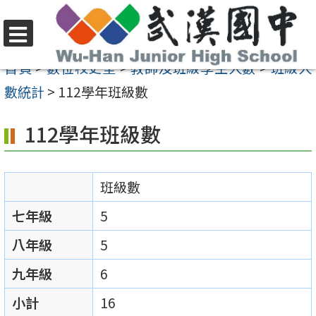
跳
至
選
主
首頁
>
數位校史室
>
教師及班級學生人數
>
班級人
單
要
數統計
>
112學年班級數
內
112學年班級數
容
區
班級數
七年級
5
八年級
5
九年級
6
小計
16