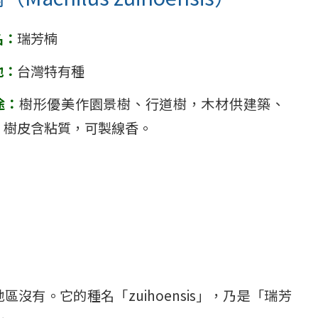
名：
瑞芳楠
地：
台灣特有種
途：
樹形優美作園景樹、行道樹，木材供建築、
，樹皮含粘質，可製線香。
有。它的種名「zuihoensis」，乃是「瑞芳