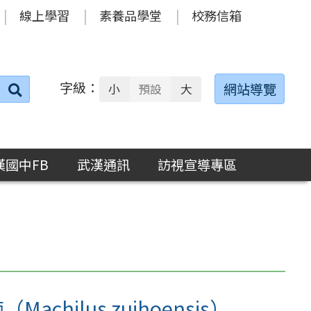
線上學習
素養品學堂
校務信箱
字級：
送出
網站導覽
小
預設
大
搜
尋：
漢國中FB
武漢通訊
訪視宣導專區
Machilus zuihoensis）