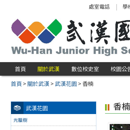
跳
處室電話
學
至
主
要
內
容
區
首頁
關於武漢
數位校史室
校園公
首頁
>
關於武漢
>
武漢花園
>
香楠
香
武漢花園
光臘樹