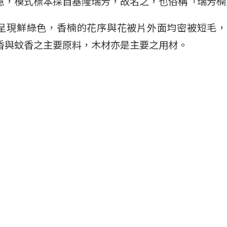
意，模式標本採自基隆瑞芳，故名之，也俗稱「瑞芳楠
呈現鮮綠色，香楠的花序與花被片外面均密被短毛，
香與蚊香之主要原料，木材亦是主要之用材。