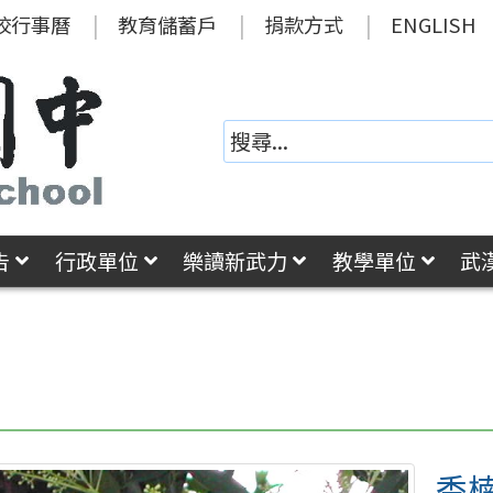
校行事曆
教育儲蓄戶
捐款方式
ENGLISH
告
行政單位
樂讀新武力
教學單位
武
楠
香楠（