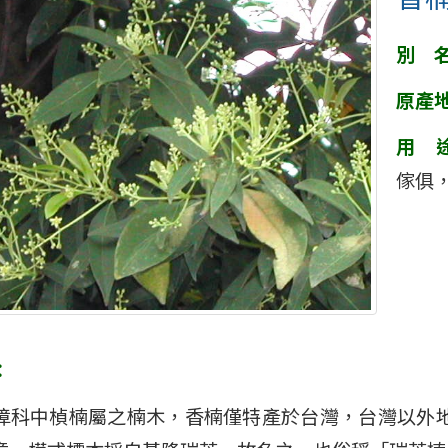
別 
原產
用 
傢俱
：
樟科中楨楠屬之楠木，香楠僅特產於台灣，台灣以外地區沒