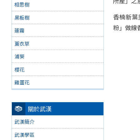
所產」之
相思樹
香楠新葉
黑板樹
粉」做線
蓮霧
薰衣草
浦葵
櫻花
雞蛋花
關於武漢
武漢簡介
武漢學區