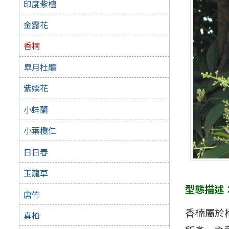
印度紫檀
金露花
香楠
皐月杜鵑
紫嬌花
小蚌蘭
小葉欖仁
日日春
玉龍草
型態描述
唐竹
香楠屬於
真柏