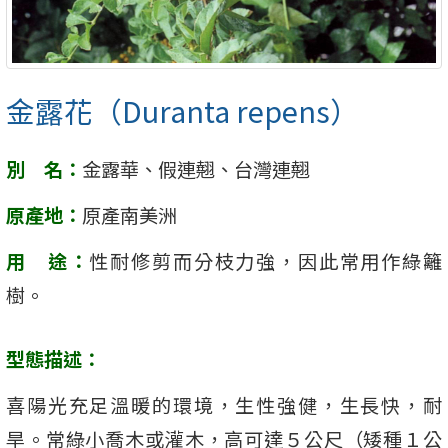
金露花（Duranta repens）
別 名：
金露華、假連翹、台灣連翹
原產地：
原產南美洲
用 途：
性耐修剪而分枝力強，因此常用作綠籬
樹。
型態描述：
喜陽光充足溫暖的環境，生性強健，生長快，耐
旱。常綠小喬木或灌木，高可達５公尺（矮種１公