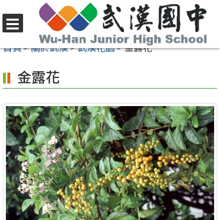
跳
至
選
主
首頁
>
關於武漢
>
武漢花園
>
金露花
單
要
金露花
內
容
區