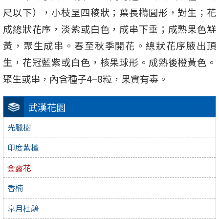
尺以下），小枝呈四稜狀；葉長橢圓形，對生；花
成總狀花序，淡紫或白色，成串下垂；成熟果色鮮
黃，聚生成串。春至秋季開花。總狀花序腋出頂
生，花冠藍紫或白色，核果球形。成熟後橙黃色。
聚生或串，內含種子4–8粒，果實有毒。
武漢花園
光臘樹
印度紫檀
金露花
香楠
皐月杜鵑