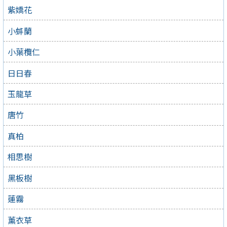
紫嬌花
小蚌蘭
小葉欖仁
日日春
玉龍草
唐竹
真柏
相思樹
黑板樹
蓮霧
薰衣草